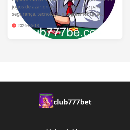
jogos de azar online, com destaque para
segurança, tecnologia e regulamentação.
2026-06-13
club777bet