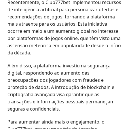
Recentemente, o Club777bet implementou recursos
de inteligência artificial para personalizar ofertas e
recomendações de jogos, tornando a plataforma
mais atraente para os usuários. Esta iniciativa
ocorre em meio a um aumento global no interesse
por plataformas de jogos online, que têm visto uma
ascensão meteórica em popularidade desde o início
da década.
Além disso, a plataforma investiu na segurança
digital, respondendo ao aumento das
preocupações dos jogadores com fraudes e
proteção de dados. A introdução de blockchain e
criptografia avançada visa garantir que as
transações e informações pessoais permaneçam
seguras e confidenciais.
Para aumentar ainda mais o engajamento, o