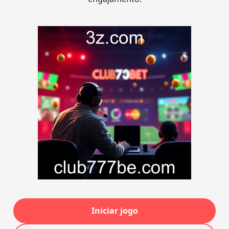
Iniciar jogo