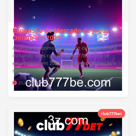
Expansão do Mercado de Jogos
Online em 2025
Acompanhe como o mercado de jogos online,
incluindo sites como o club777bet, está se
expandindo em 2025, com novas dinâmicas e
regulações.
2025-12-27
club777bet