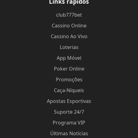
Links rápidos
club777bet
Cassino Online
Cassino Ao Vivo
Loterias
App Móvel
Poker Online
Promoções
Caça-Níqueis
Apostas Esportivas
Suporte 24/7
Programa VIP
Últimas Notícias