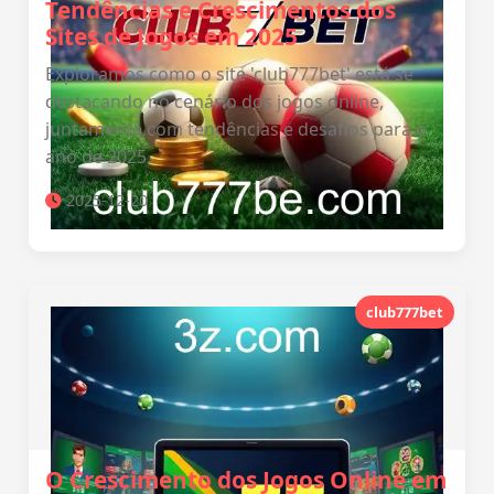
Tendências e Crescimentos dos
Sites de Jogos em 2025
Exploramos como o site 'club777bet' está se
destacando no cenário dos jogos online,
juntamente com tendências e desafios para o
ano de 2025.
2025-12-20
club777bet
O Crescimento dos Jogos Online em