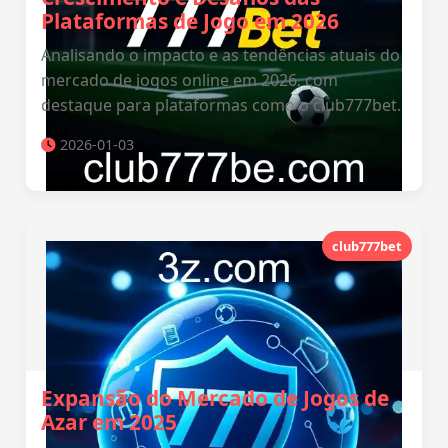
Plataformas de Jogo em 2026
Analisando o impacto e as tendências atuais do
mercado de jogos online em 2026, com
destaque para plataformas como o club777bet.
2026-01-03
club777bet
Expansão do Mercado de Jogos de
Azar em 2025