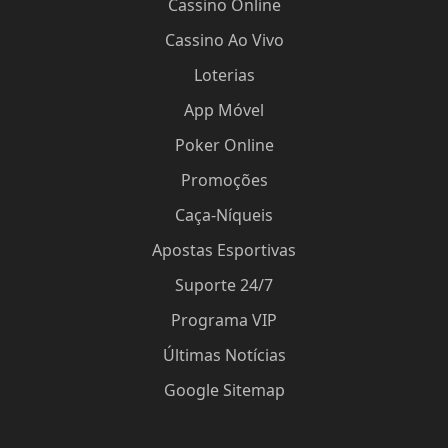
Cassino Online
Cassino Ao Vivo
Loterias
App Móvel
Poker Online
Promoções
Caça-Níqueis
Apostas Esportivas
Suporte 24/7
Programa VIP
Últimas Notícias
Google Sitemap