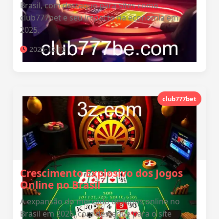
Brasil, com destaque para sites como
club777bet e seu impacto na economia em
2025.
2025-12-12
club777bet
Crescimento Explosivo dos Jogos
Online no Brasil
A expansão do mercado de jogos online no
Brasil em 2026, com destaque para o site