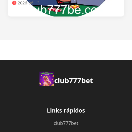
2026-06-13
club777bet
Links rápidos
club777bet