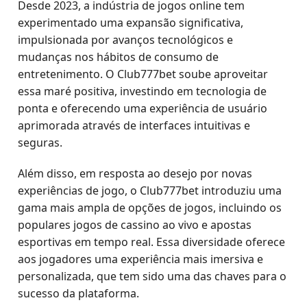
Desde 2023, a indústria de jogos online tem
experimentado uma expansão significativa,
impulsionada por avanços tecnológicos e
mudanças nos hábitos de consumo de
entretenimento. O Club777bet soube aproveitar
essa maré positiva, investindo em tecnologia de
ponta e oferecendo uma experiência de usuário
aprimorada através de interfaces intuitivas e
seguras.
Além disso, em resposta ao desejo por novas
experiências de jogo, o Club777bet introduziu uma
gama mais ampla de opções de jogos, incluindo os
populares jogos de cassino ao vivo e apostas
esportivas em tempo real. Essa diversidade oferece
aos jogadores uma experiência mais imersiva e
personalizada, que tem sido uma das chaves para o
sucesso da plataforma.