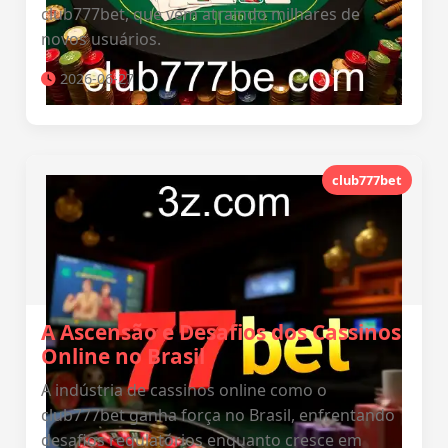
club777bet, que vem atraindo milhares de
novos usuários.
2026-06-27
club777bet
A Ascensão e Desafios dos Cassinos
Online no Brasil
A indústria de cassinos online como o
club777bet ganha força no Brasil, enfrentando
desafios regulatórios enquanto cresce em