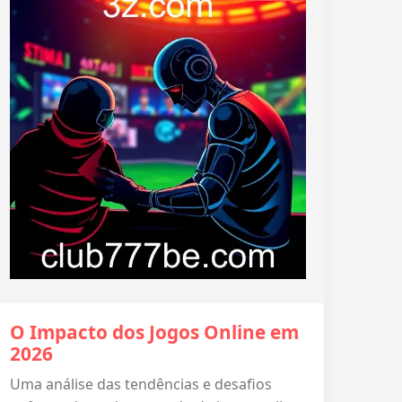
O Impacto dos Jogos Online em
2026
Uma análise das tendências e desafios