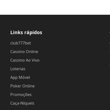
Links rápidos
club777bet
Cassino Online
Cassino Ao Vivo
Loterias
App Móvel
Poker Online
Promoções
Caça-Níqueis