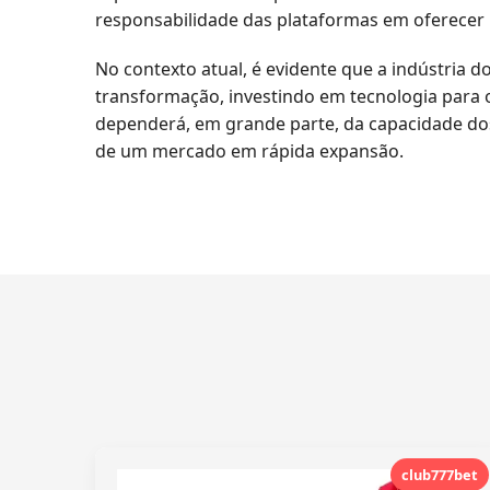
responsabilidade das plataformas em oferecer m
No contexto atual, é evidente que a indústria 
transformação, investindo em tecnologia para o
dependerá, em grande parte, da capacidade do
de um mercado em rápida expansão.
club777bet