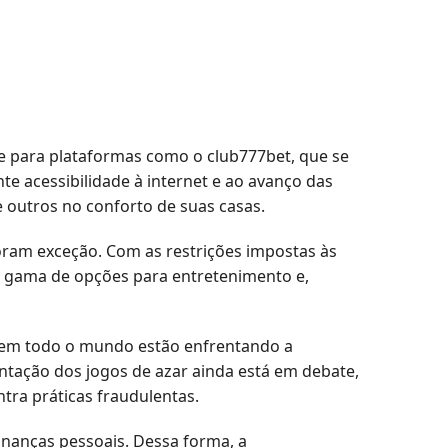
ue para plataformas como o club777bet, que se
e acessibilidade à internet e ao avanço das
e outros no conforto de suas casas.
foram exceção. Com as restrições impostas às
a gama de opções para entretenimento e,
es em todo o mundo estão enfrentando a
entação dos jogos de azar ainda está em debate,
tra práticas fraudulentas.
finanças pessoais. Dessa forma, a