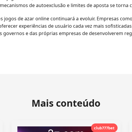
ecanismos de autoexclusão e limites de aposta se torna ca
dos jogos de azar online continuará a evoluir. Empresas co
ferecer experiências de usuário cada vez mais sofisticadas
s governos e das próprias empresas de desenvolverem reg
Mais conteúdo
club777bet