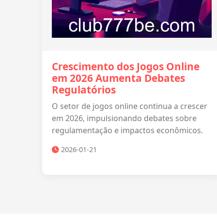
Crescimento dos Jogos Online
em 2026 Aumenta Debates
Regulatórios
O setor de jogos online continua a crescer
em 2026, impulsionando debates sobre
regulamentação e impactos econômicos.
2026-01-21