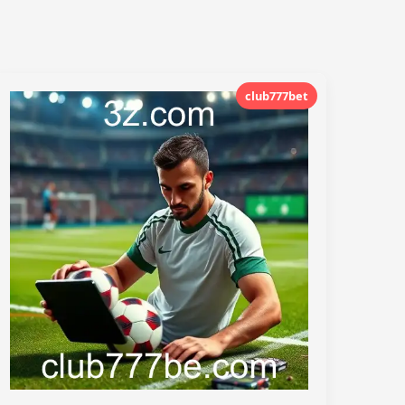
club777bet