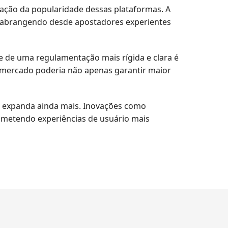
ação da popularidade dessas plataformas. A
, abrangendo desde apostadores experientes
de de uma regulamentação mais rígida e clara é
 mercado poderia não apenas garantir maior
se expanda ainda mais. Inovações como
prometendo experiências de usuário mais