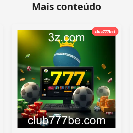
Mais conteúdo
club777bet