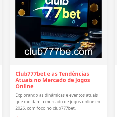
Club777bet e as Tendências
Atuais no Mercado de Jogos
Online
Explorando as dinâmicas e eventos atuais
que moldam o mercado de jogos online em
2026, com foco no club777bet.