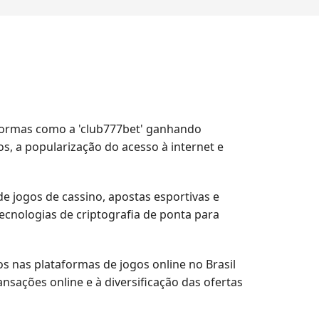
aformas como a 'club777bet' ganhando
, a popularização do acesso à internet e
de jogos de cassino, apostas esportivas e
ecnologias de criptografia de ponta para
 nas plataformas de jogos online no Brasil
sações online e à diversificação das ofertas