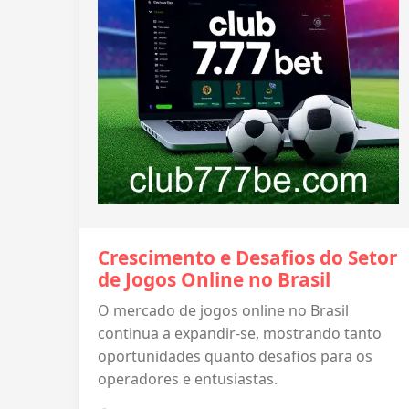
Crescimento e Desafios do Setor
de Jogos Online no Brasil
O mercado de jogos online no Brasil
continua a expandir-se, mostrando tanto
oportunidades quanto desafios para os
operadores e entusiastas.