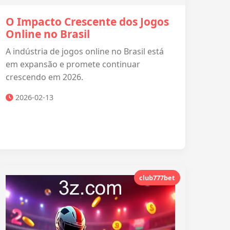
O Impacto Crescente dos Jogos
Online no Brasil
A indústria de jogos online no Brasil está
em expansão e promete continuar
crescendo em 2026.
2026-02-13
club777bet