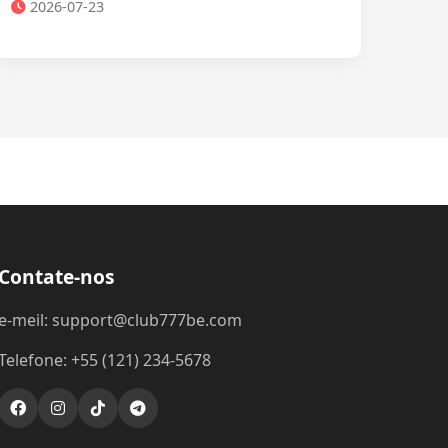
2026-07-23
Contate-nos
e-meil: support@club777be.com
Telefone: +55 (121) 234-5678