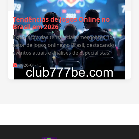
Tendências de Jogos Online no
Brasil em 2026
Exploração das tendências emergentes no
setor de jogos online no Brasil, destacando
eventos atuais e análises de especialistas.
2026-01-13