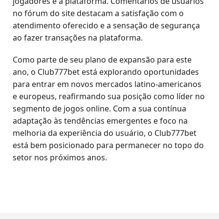
jogadores e a plataforma. Comentários de usuários
no fórum do site destacam a satisfação com o
atendimento oferecido e a sensação de segurança
ao fazer transações na plataforma.
Como parte de seu plano de expansão para este
ano, o Club777bet está explorando oportunidades
para entrar em novos mercados latino-americanos
e europeus, reafirmando sua posição como líder no
segmento de jogos online. Com a sua contínua
adaptação às tendências emergentes e foco na
melhoria da experiência do usuário, o Club777bet
está bem posicionado para permanecer no topo do
setor nos próximos anos.