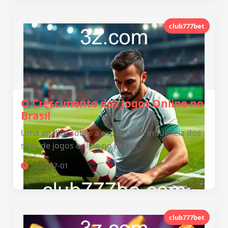
club777bet
O Crescimento dos Jogos Online no
Brasil
Uma análise sobre a expansão e influência dos
sites de jogos online no Brasil.
2026-07-01
club777bet