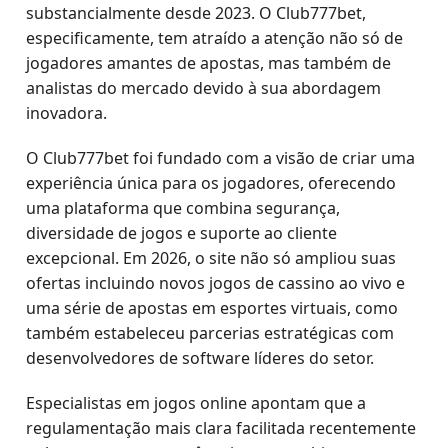
substancialmente desde 2023. O Club777bet,
especificamente, tem atraído a atenção não só de
jogadores amantes de apostas, mas também de
analistas do mercado devido à sua abordagem
inovadora.
O Club777bet foi fundado com a visão de criar uma
experiência única para os jogadores, oferecendo
uma plataforma que combina segurança,
diversidade de jogos e suporte ao cliente
excepcional. Em 2026, o site não só ampliou suas
ofertas incluindo novos jogos de cassino ao vivo e
uma série de apostas em esportes virtuais, como
também estabeleceu parcerias estratégicas com
desenvolvedores de software líderes do setor.
Especialistas em jogos online apontam que a
regulamentação mais clara facilitada recentemente