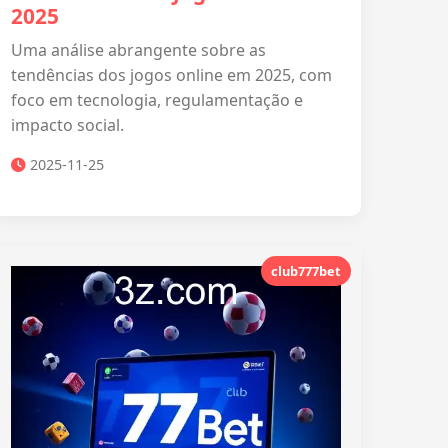
2025
Uma análise abrangente sobre as
tendências dos jogos online em 2025, com
foco em tecnologia, regulamentação e
impacto social.
2025-11-25
club777bet