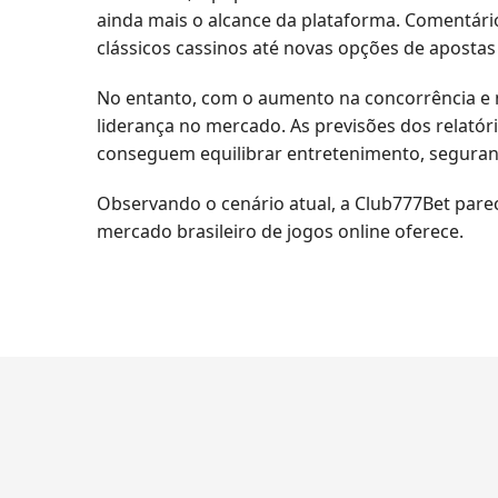
ainda mais o alcance da plataforma. Comentário
clássicos cassinos até novas opções de apostas
No entanto, com o aumento na concorrência e n
liderança no mercado. As previsões dos relató
conseguem equilibrar entretenimento, seguranç
Observando o cenário atual, a Club777Bet pare
mercado brasileiro de jogos online oferece.