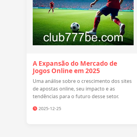
A Expansão do Mercado de
Jogos Online em 2025
Uma análise sobre o crescimento dos sites
de apostas online, seu impacto e as
tendências para o futuro desse setor.
2025-12-25