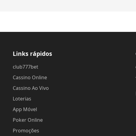
Links rápidos
club777bet
Cassino Online
Cassino Ao Vivo
Loterias
App Móvel
Poker Online
Promoções