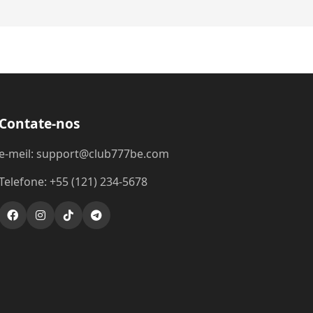
Contate-nos
e-meil: support@club777be.com
Telefone: +55 (121) 234-5678