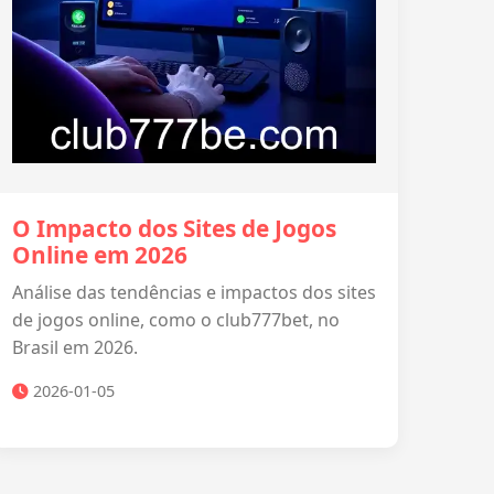
O Impacto dos Sites de Jogos
Online em 2026
Análise das tendências e impactos dos sites
de jogos online, como o club777bet, no
Brasil em 2026.
2026-01-05