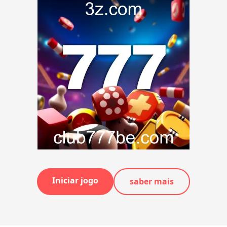
Iniciar jogo
saber mais