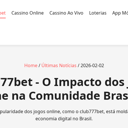
bet
Cassino Online
Cassino Ao Vivo
Loterias
App Mó
Home
/
Últimas Notícias
/ 2026-02-02
77bet - O Impacto dos
ne na Comunidade Brasi
ularidade dos jogos online, como o club777bet, está mold
economia digital no Brasil.