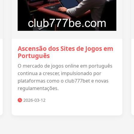
Ascensão dos Sites de Jogos em
Português
O mercado de jogos online em português
continua a crescer, impulsionado por
plataformas como o club777bet e novas
regulamentações.
2026-03-12