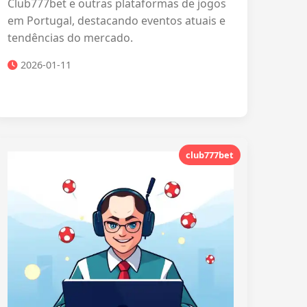
Club777bet e outras plataformas de jogos
em Portugal, destacando eventos atuais e
tendências do mercado.
2026-01-11
club777bet