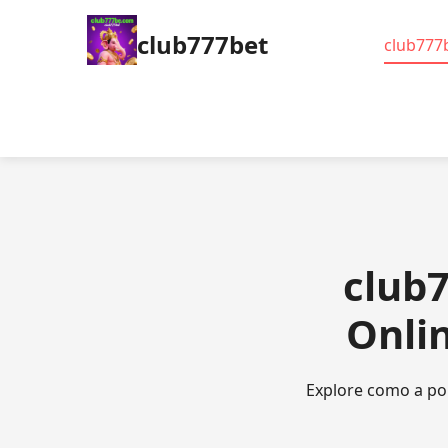
club777bet
club777
club7
Onli
Explore como a pop