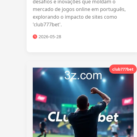
desafios e inovações que moldam o
mercado de jogos online em português,
explorando o impacto de sites como
'club777bet'.
2026-05-28
club777bet