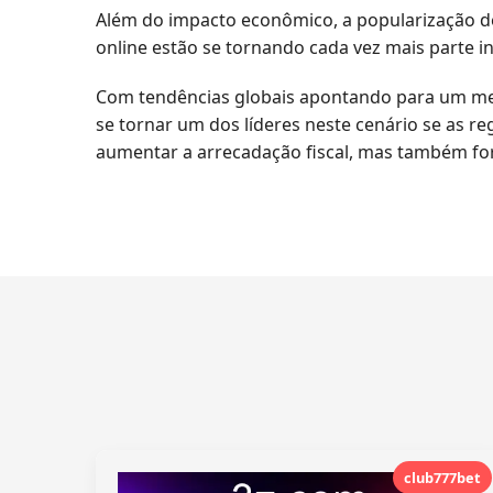
Além do impacto econômico, a popularização de
online estão se tornando cada vez mais parte i
Com tendências globais apontando para um merc
se tornar um dos líderes neste cenário se as 
aumentar a arrecadação fiscal, mas também for
club777bet