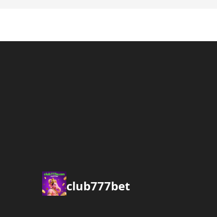
club777bet