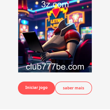
Iniciar jogo
saber mais