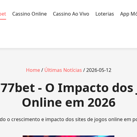
bet
Cassino Online
Cassino Ao Vivo
Loterias
App Mó
Home
/
Últimas Notícias
/ 2026-05-12
77bet - O Impacto dos
Online em 2026
do o crescimento e impacto dos sites de jogos online em p