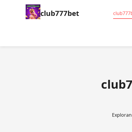
club777bet
club777
club7
Exploran