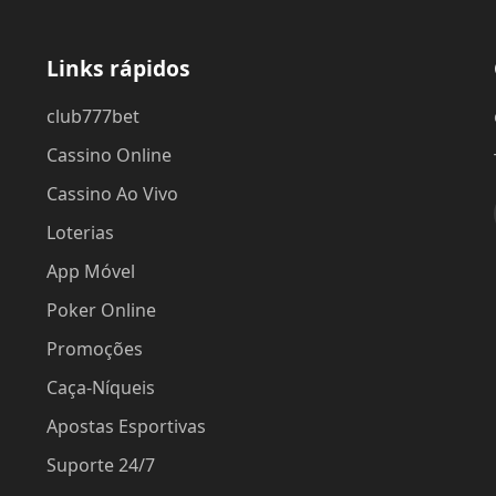
Links rápidos
club777bet
Cassino Online
Cassino Ao Vivo
Loterias
App Móvel
Poker Online
Promoções
Caça-Níqueis
Apostas Esportivas
Suporte 24/7