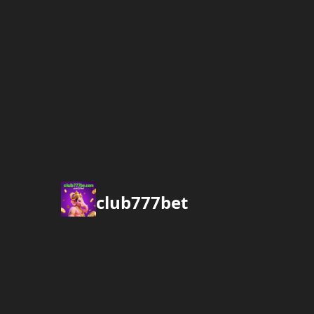
club777bet