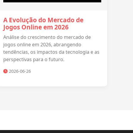
A Evolução do Mercado de
Jogos Online em 2026
Análise do crescimento do mercado de
jogos online em 2026, abrangendo
tendências, os impactos da tecnologia e as
perspectivas para o futuro.
2026-06-26