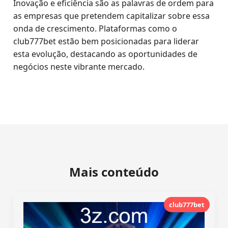
Inovação e eficiência são as palavras de ordem para
as empresas que pretendem capitalizar sobre essa
onda de crescimento. Plataformas como o
club777bet estão bem posicionadas para liderar
esta evolução, destacando as oportunidades de
negócios neste vibrante mercado.
Mais conteúdo
club777bet