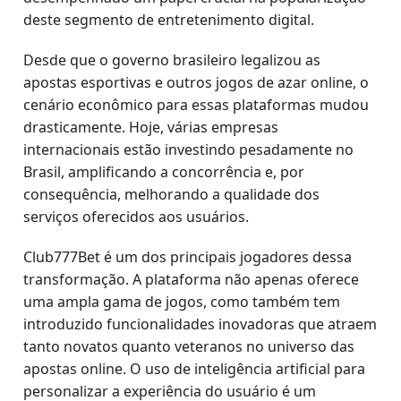
deste segmento de entretenimento digital.
Desde que o governo brasileiro legalizou as
apostas esportivas e outros jogos de azar online, o
cenário econômico para essas plataformas mudou
drasticamente. Hoje, várias empresas
internacionais estão investindo pesadamente no
Brasil, amplificando a concorrência e, por
consequência, melhorando a qualidade dos
serviços oferecidos aos usuários.
Club777Bet é um dos principais jogadores dessa
transformação. A plataforma não apenas oferece
uma ampla gama de jogos, como também tem
introduzido funcionalidades inovadoras que atraem
tanto novatos quanto veteranos no universo das
apostas online. O uso de inteligência artificial para
personalizar a experiência do usuário é um