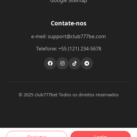
Google Sitemap
Contate-nos
e-meil: support@club777be.com
Telefone: +55 (121) 234-5678
© 2025 club777bet Todos os direitos reservados