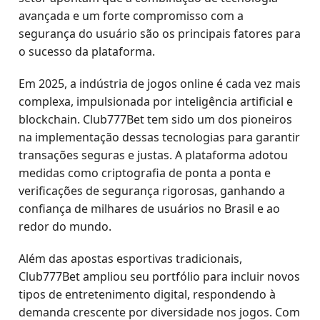
avançada e um forte compromisso com a
segurança do usuário são os principais fatores para
o sucesso da plataforma.
Em 2025, a indústria de jogos online é cada vez mais
complexa, impulsionada por inteligência artificial e
blockchain. Club777Bet tem sido um dos pioneiros
na implementação dessas tecnologias para garantir
transações seguras e justas. A plataforma adotou
medidas como criptografia de ponta a ponta e
verificações de segurança rigorosas, ganhando a
confiança de milhares de usuários no Brasil e ao
redor do mundo.
Além das apostas esportivas tradicionais,
Club777Bet ampliou seu portfólio para incluir novos
tipos de entretenimento digital, respondendo à
demanda crescente por diversidade nos jogos. Com