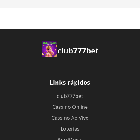
club777bet
Links rápidos
club777bet
Cassino Online
Cassino Ao Vivo
Loterias
App Móvel